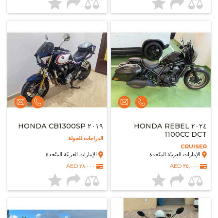
٢٠١٩ HONDA CB1300SP
٢٠٢٤ HONDA REBEL
1100CC DCT
الدراجات للجولة
CRUISER
الإمارات العربيّة المتّحدة
الإمارات العربيّة المتّحدة
٢٨,٠٠٠ AED
٣٥,٠٠٠ AED