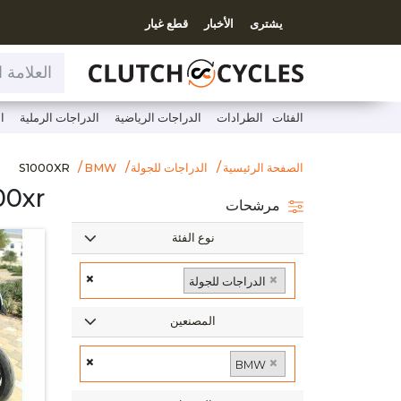
يشترى
الأخبار
قطع غيار
العلامة التجارية ، موديل، فئة
الفئات
الطرادات
الدراجات الرياضية
الدراجات الرملية
ا
bmw/s1000xr
S1000XR
الصفحة الرئيسية
الدراجات للجولة
BMW
S1000XR
S1000xr مس
مرشحات
نوع الفئة
×
×
الدراجات للجولة
المصنعين
×
×
BMW