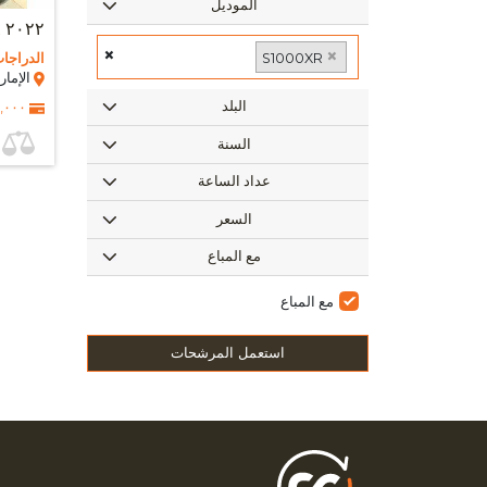
الموديل
٢٠٢٢ BMW S1000XR
×
×
S1000XR
الدراجات
الإمارا
البلد
٠٠٠ AED
السنة
عداد الساعة
السعر
مع المباع
مع المباع
استعمل المرشحات