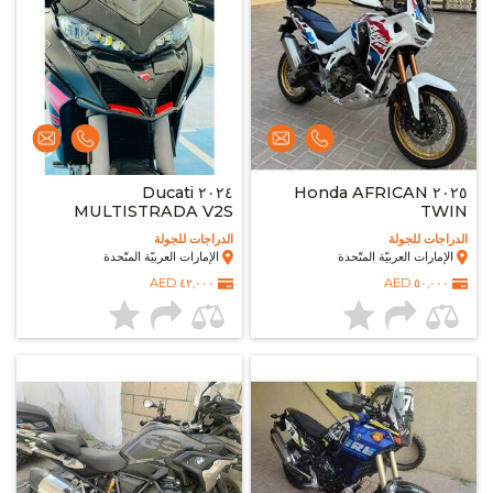
٢٠٢٤ Ducati
٢٠٢٥ Honda AFRICAN
MULTISTRADA V2S
TWIN
الدراجات للجولة
الدراجات للجولة
الإمارات العربيّة المتّحدة
الإمارات العربيّة المتّحدة
٤٢,٠٠٠ AED
٥٠,٠٠٠ AED