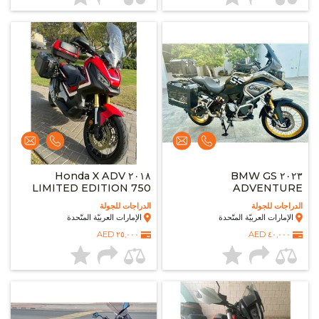
٢٠١٨ Honda X ADV
٢٠٢٣ BMW GS
LIMITED EDITION 750
ADVENTURE
الدراجات للجولة
الدراجات للجولة
الإمارات العربيّة المتّحدة
الإمارات العربيّة المتّحدة
٢٥,٠٠٠ AED
٤٠,٠٠٠ AED