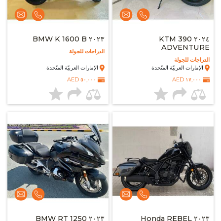
٢٠٢٣ BMW K 1600 B
٢٠٢٤ KTM 390
ADVENTURE
الدراجات للجولة
الدراجات للجولة
الإمارات العربيّة المتّحدة
الإمارات العربيّة المتّحدة
٥٠,٠٠٠ AED
١٧,٠٠٠ AED
٢٠٢٣ BMW RT 1250
٢٠٢٣ Honda REBEL