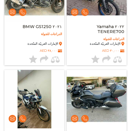
٢٠٢١ BMW GS1250
٢٠٢٢ Yamaha
TENERE700
الدراجات للجولة
الدراجات للجولة
الإمارات العربيّة المتّحدة
الإمارات العربيّة المتّحدة
٣٨,٠٠٠ AED
٣٠,٠٠٠ AED