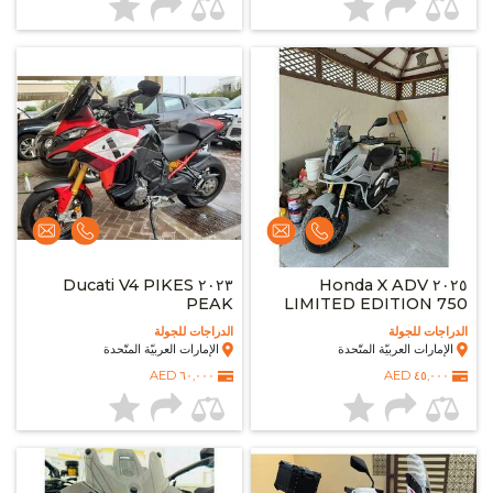
٢٠٢٣ Ducati V4 PIKES
٢٠٢٥ Honda X ADV
PEAK
LIMITED EDITION 750
الدراجات للجولة
الدراجات للجولة
الإمارات العربيّة المتّحدة
الإمارات العربيّة المتّحدة
٦٠,٠٠٠ AED
٤٥,٠٠٠ AED