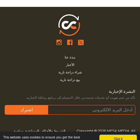
نبذة عنا
الأخبار
شراء دراجة نارية
بيع دراجة نارية
النشرة الإخبارية
تأكد من عدم تفويت أي تحديثات جديدة من خلال الانضمام إلى برنامج رسائلنا الإخبارية.
All
MESA MEDIA.
Copyright © 2026
الشروط والأحكام
المساعدة
سياسة
This website uses cookies to ensure you get the best
Got it!
Rights Reserved
الخصوصية