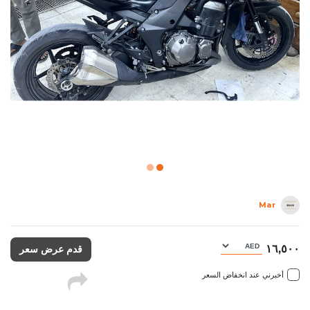
Mar
١٦,٥٠٠
قدم عرض سعر
أخبرني عند انخفاض السعر