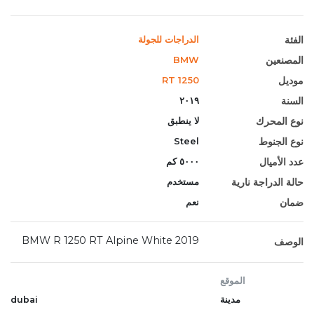
الفئة
الدراجات للجولة
المصنعين
BMW
موديل
RT 1250
السنة
٢٠١٩
نوع المحرك
لا ينطبق
نوع الجنوط
Steel
عدد الأميال
٥٠٠٠ كم
حالة الدراجة نارية
مستخدم
ضمان
نعم
2019 BMW R 1250 RT Alpine White
الوصف
الموقع
مدينة
dubai