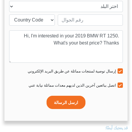
ntry
Mobile number
sage
إرسال توصية لمنتجات مماثلة عن طريق البريد الإلكتروني
اتصل ببائعين آخرين الذين لديهم معدات مماثلة نيابة عني
ارسل الرسالة
قد يعجبك أيضًا: