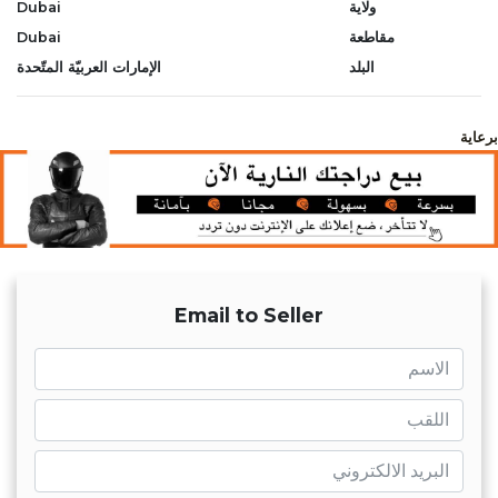
ولاية
Dubai
مقاطعة
Dubai
البلد
الإمارات العربيّة المتّحدة
برعاية
Email to Seller
name
name
mail