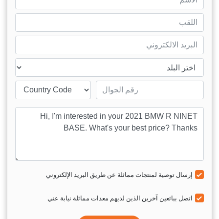
name
mail
ntry
Mobile number
sage
إرسال توصية لمنتجات مماثلة عن طريق البريد الإلكتروني
اتصل ببائعين آخرين الذين لديهم معدات مماثلة نيابة عني