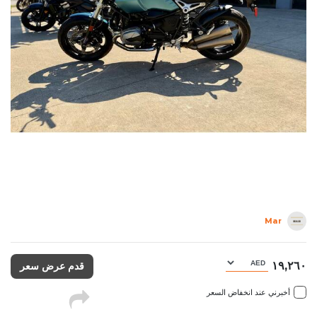
Mar
١٩,٢٦٠
قدم عرض سعر
أخبرني عند انخفاض السعر