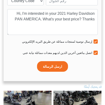
sage
إرسال توصية لمنتجات مماثلة عن طريق البريد الإلكتروني
اتصل ببائعين آخرين الذين لديهم معدات مماثلة نيابة عني
ارسل الرسالة
قد يعجبك أيضًا: