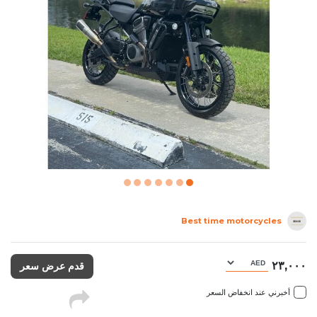
Best time motorcycles
٢٣,٠٠٠
قدم عرض سعر
أخبرني عند انخفاض السعر