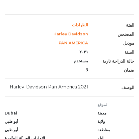
الفئة
الطرادات
المصنعين
Harley Davidson
موديل
PAN AMERICA
السنة
٢٠٢١
حالة الدراجة نارية
مستخدم
ضمان
لا
2021 Harley-Davidson Pan America
الوصف
الموقع
مدينة
Dubai
ولاية
أبو ظبي
مقاطعة
أبو ظبي
البلد
الإمارات العربيّة المتّحدة