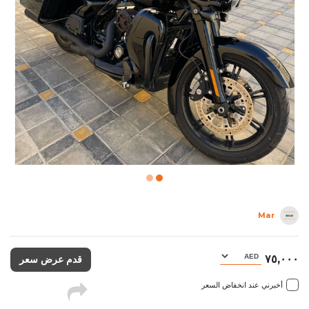
Mar
٧٥,٠٠٠
قدم عرض سعر
أخبرني عند انخفاض السعر