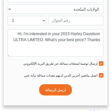
ntry
Mobile number
sage
إرسال توصية لمنتجات مماثلة عن طريق البريد الإلكتروني
اتصل ببائعين آخرين الذين لديهم معدات مماثلة نيابة عني
ارسل الرسالة