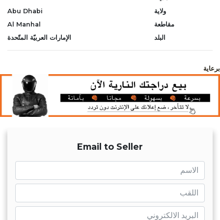
ولاية
Abu Dhabi
مقاطعة
Al Manhal
البلد
الإمارات العربيّة المتّحدة
برعاية
Email to Seller
name
name
mail