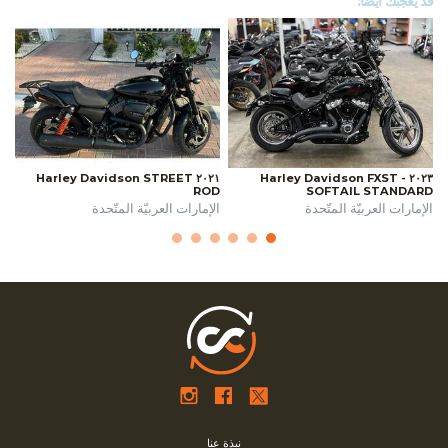
قد يعجبك أيضًا:
٢٠٢١ Harley Davidson STREET
٢٠٢٣ Harley Davidson FXST -
ROD
SOFTAIL STANDARD
الإمارات العربيّة المتّحدة
الإمارات العربيّة المتّحدة
نبذة عنا