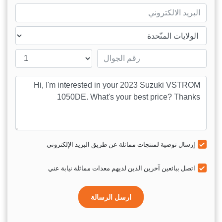
mail
ntry
Mobile number
sage
إرسال توصية لمنتجات مماثلة عن طريق البريد الإلكتروني
اتصل ببائعين آخرين الذين لديهم معدات مماثلة نيابة عني
ارسل الرسالة