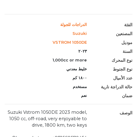
الفئة
الدراجات للجولة
المصنعين
Suzuki
موديل
VSTROM 1050DE
السنة
٢٠٢٣
نوع المحرك
1,000cc or more
نوع الجنوط
خليط معدني
عدد الأميال
١٨٠٠ كم
حالة الدراجة نارية
مستخدم
ضمان
نعم
Suzuki Vstrom 1050DE 2023 model,
الوصف
1050 cc, off-road, very enjoyable to
drive, 1800 km, two keys