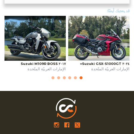
قد يعجبك أيضًا:
٢٠١٧ Suzuki M109R BOSS
٢٠٢٤ Suzuki GSX-S1000GT+
الإمارات العربيّة المتّحدة
الإمارات العربيّة المتّحدة