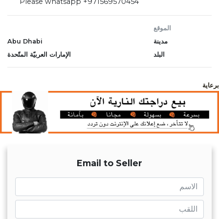
Please whatsapp +971569570454
الموقع
مدينة
Abu Dhabi
البلد
الإمارات العربيّة المتّحدة
برعاية
Email to Seller
name
name