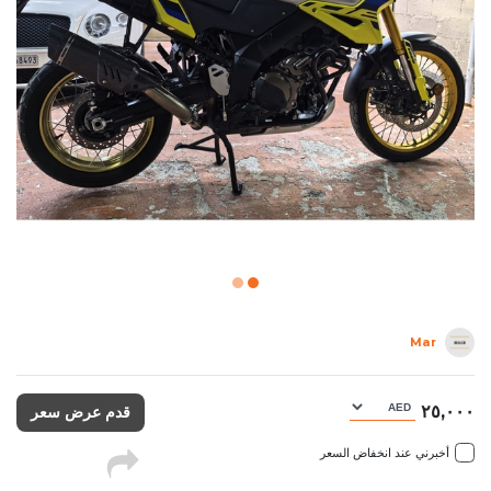
Mar
٢٥,٠٠٠
قدم عرض سعر
أخبرني عند انخفاض السعر