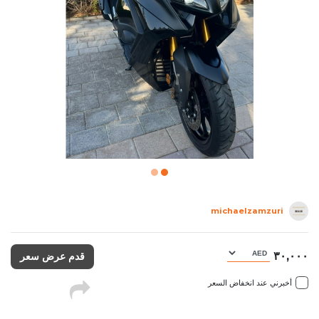
michaelzamzuri
٣٠,٠٠٠
قدم عرض سعر
أخبرني عند انخفاض السعر