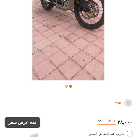
Mar
٢٨,٠٠٠
قدم عرض سعر
أخبرني عند انخفاض السعر