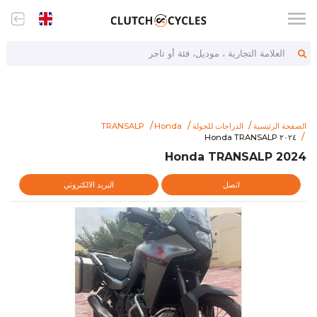
العلامة التجارية ، موديل، فئة أو تاجر
الصفحة الرئيسية
الدراجات للجولة
Honda
TRANSALP
com/arhttps://www.clutchcycles.com/item/2024-honda-transalp
٢٠٢٤ Honda TRANSALP
٢٠٢٤ Honda TRANSALP
2024 Honda TRANSALP
اتصل
البريد الالكتروني