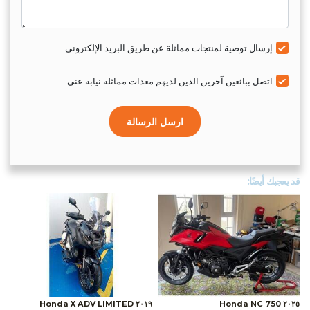
إرسال توصية لمنتجات مماثلة عن طريق البريد الإلكتروني
اتصل ببائعين آخرين الذين لديهم معدات مماثلة نيابة عني
ارسل الرسالة
قد يعجبك أيضًا:
٢٠١٩ Honda X ADV LIMITED
٢٠٢٥ Honda NC 750