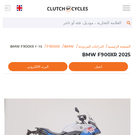
العلامة التجارية ، موديل، فئة أو تاجر
item/2025-bmw-f900xr
٢٠٢٥ BMW F900XR
الصفحة الرئيسية
الدراجات المزدوجة
BMW
F900XR
٢٠٢٥ BMW F900XR
2025 BMW F900XR
اتصل
البريد الالكتروني