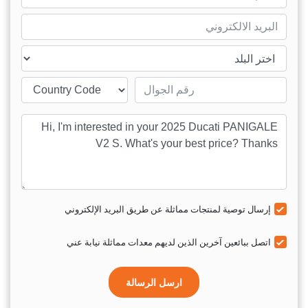
mail
ntry
Mobile number
sage
إرسال توصية لمنتجات مماثلة عن طريق البريد الإلكتروني
اتصل ببائعين آخرين الذين لديهم معدات مماثلة نيابة عني
ارسل الرسالة