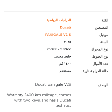
الفئة
الدراجات الرياضية
المصنعين
Ducati
موديل
PANIGALE V2 S
السنة
٢٠٢٥
نوع المحرك
750cc - 999cc
نوع الجنوط
خليط معدني
عدد الأميال
١٤٠٠ كم
حالة الدراجة نارية
مستخدم
Ducati panigale V2S
الوصف
Warranty. 1400 km mileage, comes
with two keys, and has a Ducati
exhaust.