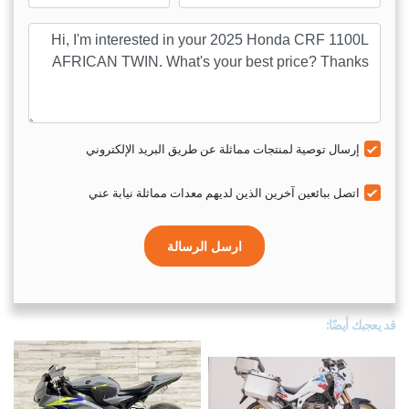
sage
إرسال توصية لمنتجات مماثلة عن طريق البريد الإلكتروني
اتصل ببائعين آخرين الذين لديهم معدات مماثلة نيابة عني
ارسل الرسالة
قد يعجبك أيضًا: