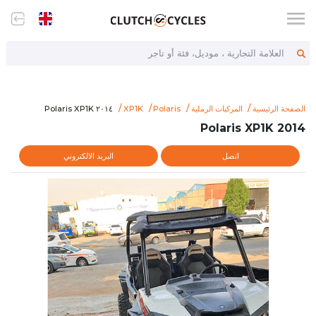
العلامة التجارية ، موديل، فئة أو تاجر
/item/2014-polaris-xp1k
٢٠١٤ Polaris XP1K
الصفحة الرئيسية
المركبات الرملية
Polaris
XP1K
٢٠١٤ Polaris XP1K
2014 Polaris XP1K
اتصل
البريد الالكتروني