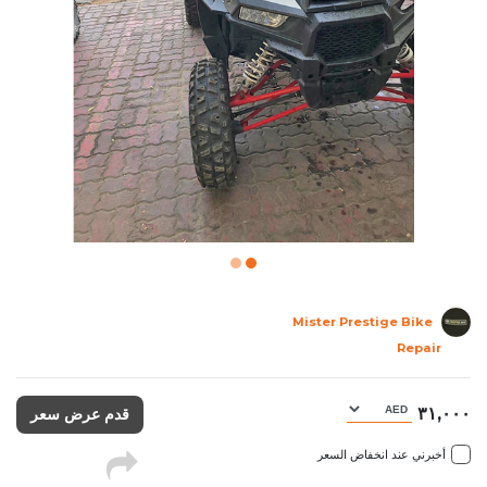
Mister Prestige Bike
Repair
٣١,٠٠٠
قدم عرض سعر
أخبرني عند انخفاض السعر