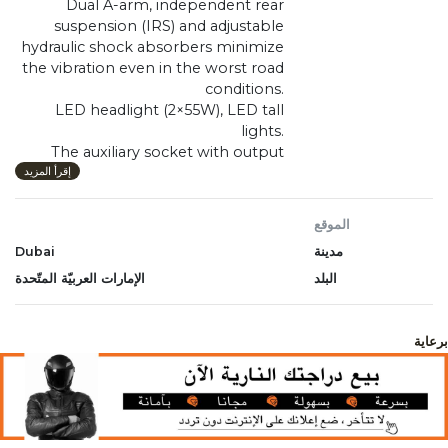
Dual A-arm, independent rear
suspension (IRS) and adjustable
hydraulic shock absorbers minimize
the vibration even in the worst road
conditions.
LED headlight (2×55W), LED tall
lights.
The auxiliary socket with output
voltage of 12V, maximum output
إقرأ المزيد
current of 10A and power of 12W.
Adjustable and tilt seats with
الموقع
adjusting range of 120mm for
مدينة
Dubai
driver’s seat for extra legroom.
Electronic Power Steering (EPS) and
البلد
الإمارات العربيّة المتّحدة
electrical dump box (Optional*)
May be shown with additional
modifications and/or accessories
برعاية