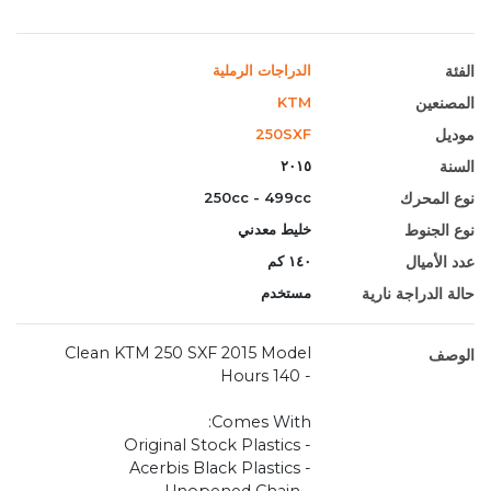
الفئة
الدراجات الرملية
المصنعين
KTM
موديل
250SXF
السنة
٢٠١٥
نوع المحرك
250cc - 499cc
نوع الجنوط
خليط معدني
عدد الأميال
١٤٠ كم
حالة الدراجة نارية
مستخدم
Clean KTM 250 SXF 2015 Model
الوصف
- 140 Hours
Comes With:
- Original Stock Plastics
- Acerbis Black Plastics
- Unopened Chain