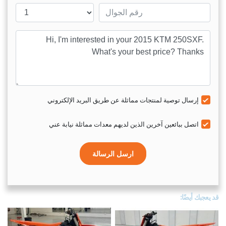
Mobile number
sage
إرسال توصية لمنتجات مماثلة عن طريق البريد الإلكتروني
اتصل ببائعين آخرين الذين لديهم معدات مماثلة نيابة عني
ارسل الرسالة
قد يعجبك أيضًا: