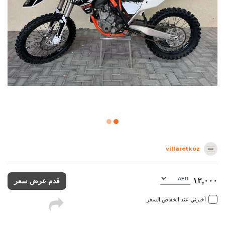
villaretkoz
١٢,٠٠٠
قدم عرض سعر
أخبرني عند انخفاض السعر