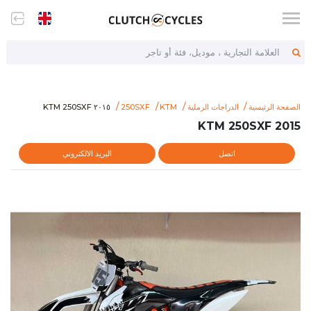
العلامة التجارية ، موديل، فئة أو تاجر
om/item/2015-ktm-250sxf
٢٠١٥ KTM 250SXF
الصفحة الرئيسية
الدراجات الرملية
KTM
250SXF
٢٠١٥ KTM 250SXF
2015 KTM 250SXF
اتصل
البريد الالكتروني