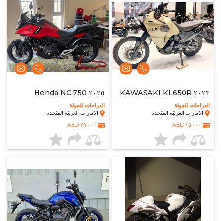
٢٠٢٥ Honda NC 750
٢٠٢٣ KAWASAKI KL650R
الدراجات للجولة
الدراجات للجولة
الإمارات العربيّة المتّحدة
الإمارات العربيّة المتّحدة
٢٩,٠٠٠ AED
١٥,٠٠٠ AED