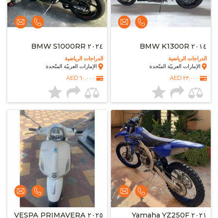
٢٠٢٤ BMW S1000RR
٢٠١٤ BMW K1300R
الدراجات الرياضية
الدراجات الرياضية
الإمارات العربيّة المتّحدة
الإمارات العربيّة المتّحدة
٦٠,٠٠٠ AED
٢٣,٠٠٠ AED
٢٠٢٥ VESPA PRIMAVERA
٢٠٢١ Yamaha YZ250F