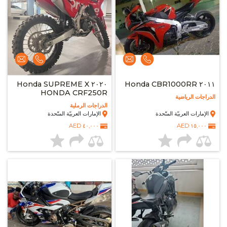
٢٠٢٠ Honda SUPREME X
٢٠١١ Honda CBR1000RR
HONDA CRF250R
الدراجات الرياضية
الدراجات الرملية
الإمارات العربيّة المتّحدة
الإمارات العربيّة المتّحدة
٤٠,٠٠٠ AED
١٥,٠٠٠ AED