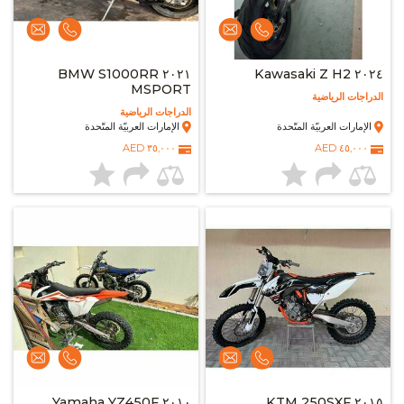
٢٠٢١ BMW S1000RR
٢٠٢٤ Kawasaki Z H2
MSPORT
الدراجات الرياضية
الدراجات الرياضية
الإمارات العربيّة المتّحدة
الإمارات العربيّة المتّحدة
٣٥,٠٠٠ AED
٤٥,٠٠٠ AED
٢٠١٠ Yamaha YZ450F
٢٠١٥ KTM 250SXF