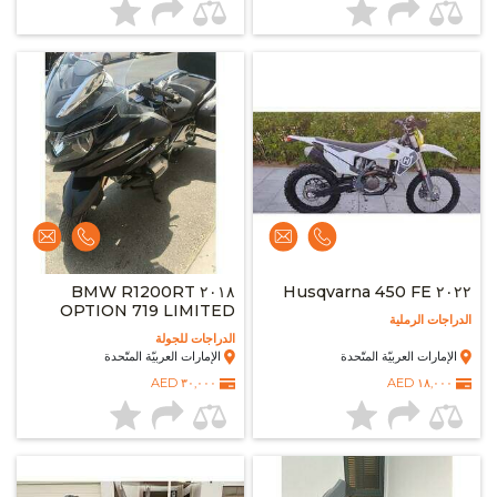
٢٠١٨ BMW R1200RT
٢٠٢٢ Husqvarna 450 FE
OPTION 719 LIMITED
الدراجات الرملية
EDITION
الدراجات للجولة
الإمارات العربيّة المتّحدة
الإمارات العربيّة المتّحدة
٣٠,٠٠٠ AED
١٨,٠٠٠ AED