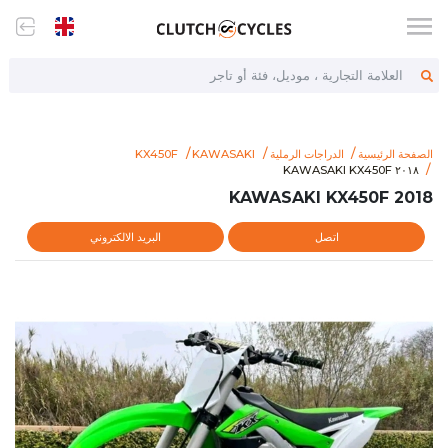
العلامة التجارية ، موديل، فئة أو تاجر
الصفحة الرئيسية
الدراجات الرملية
KAWASAKI
KX450F
tps://www.clutchcycles.com/item/2018-kawasaki-kx450f-69786
٢٠١٨ KAWASAKI KX450F
٢٠١٨ KAWASAKI KX450F
2018 KAWASAKI KX450F
اتصل
البريد الالكتروني