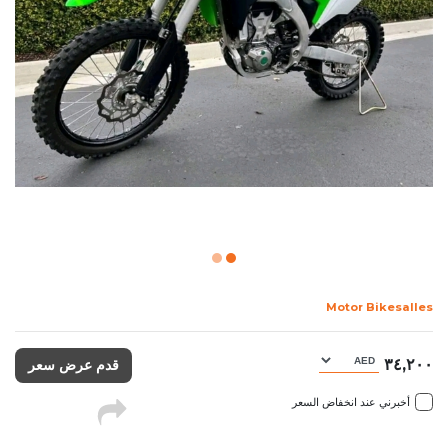
Motor Bikesalles
٣٤,٢٠٠
قدم عرض سعر
أخبرني عند انخفاض السعر