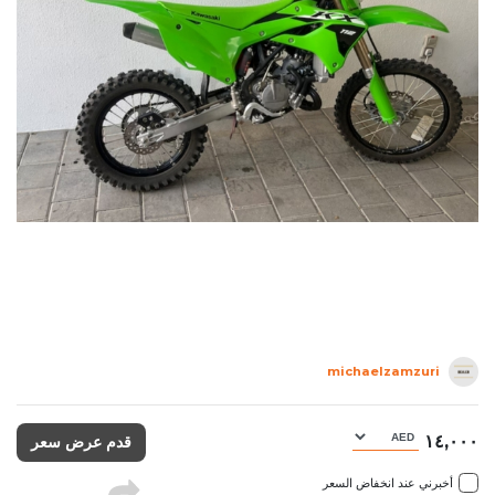
michaelzamzuri
١٤,٠٠٠
قدم عرض سعر
أخبرني عند انخفاض السعر