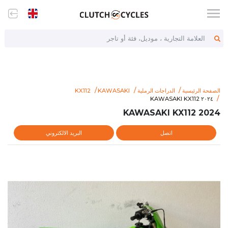
العلامة التجارية ، موديل، فئة أو تاجر
الصفحة الرئيسية
الدراجات الرملية
KAWASAKI
KX112
https://www.clutchcycles.com/item/2024-kawasaki-kx112-69285
٢٠٢٤ KAWASAKI KX112
٢٠٢٤ KAWASAKI KX112
2024 KAWASAKI KX112
اتصل
البريد الالكتروني