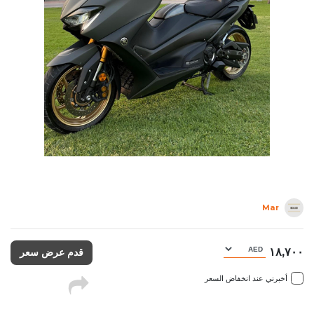
Mar
١٨,٧٠٠
قدم عرض سعر
أخبرني عند انخفاض السعر