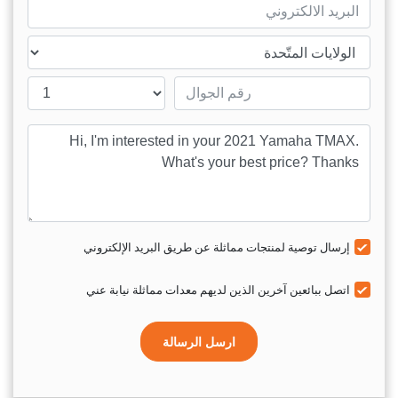
mail
ntry
Mobile number
sage
إرسال توصية لمنتجات مماثلة عن طريق البريد الإلكتروني
اتصل ببائعين آخرين الذين لديهم معدات مماثلة نيابة عني
ارسل الرسالة