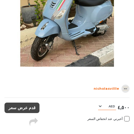
nicholasvillle
٤,٥٠٠
قدم عرض سعر
أخبرني عند انخفاض السعر