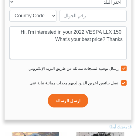
Mobile number
sage
إرسال توصية لمنتجات مماثلة عن طريق البريد الإلكتروني
اتصل ببائعين آخرين الذين لديهم معدات مماثلة نيابة عني
ارسل الرسالة
قد يعجبك أيضًا: