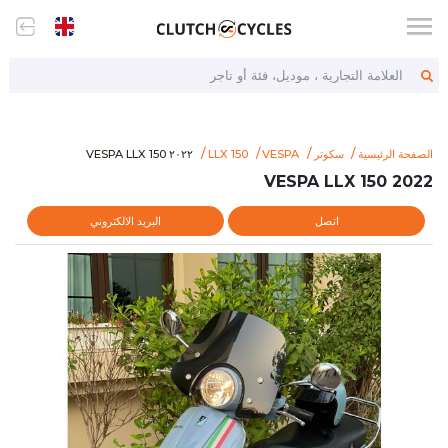
العلامة التجارية ، موديل، فئة أو تاجر
tem/2022-vespa-llx-150-70143
٢٠٢٢ VESPA LLX 150
الصفحة الرئيسية
سكوتر
VESPA
LLX 150
٢٠٢٢ VESPA LLX 150
2022 VESPA LLX 150
اتصل
البريد الالكتروني