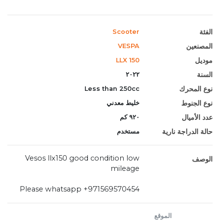
الفئة
Scooter
المصنعين
VESPA
موديل
LLX 150
السنة
٢٠٢٢
نوع المحرك
Less than 250cc
نوع الجنوط
خليط معدني
عدد الأميال
٩٢٠ كم
حالة الدراجة نارية
مستخدم
Vesos llx150 good condition low
الوصف
mileage
Please whatsapp +971569570454
الموقع