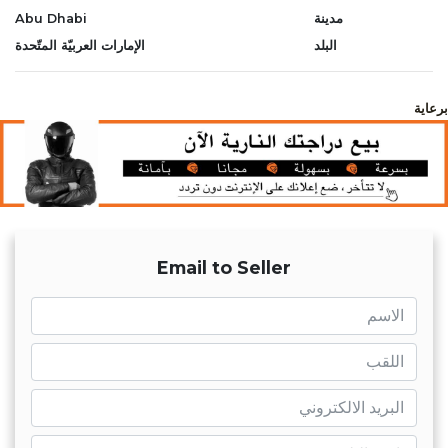
مدينة
Abu Dhabi
البلد
الإمارات العربيّة المتّحدة
برعاية
Email to Seller
name
name
mail
ntry