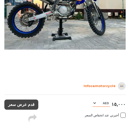
Infocamotorcycle
١٥,٠٠٠
قدم عرض سعر
أخبرني عند انخفاض السعر