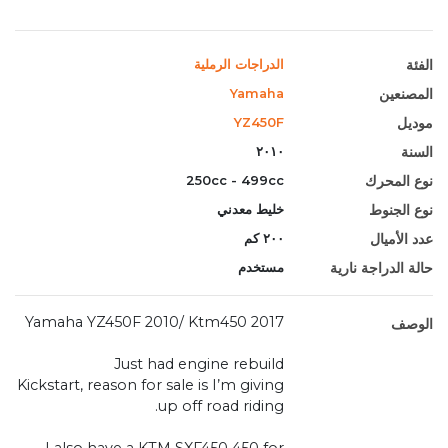
الفئة
الدراجات الرملية
المصنعين
Yamaha
موديل
YZ450F
السنة
٢٠١٠
نوع المحرك
250cc - 499cc
نوع الجنوط
خليط معدني
عدد الأميال
٢٠٠ كم
حالة الدراجة نارية
مستخدم
Yamaha YZ450F 2010/ Ktm450 2017
الوصف
Just had engine rebuild
Kickstart, reason for sale is I’m giving
up off road riding.
I also have a KTM SXF450 450 for