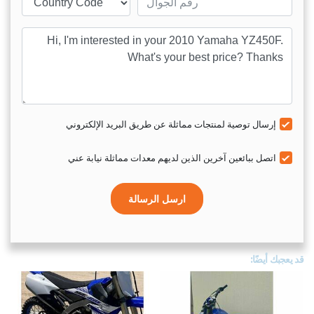
sage
إرسال توصية لمنتجات مماثلة عن طريق البريد الإلكتروني
اتصل ببائعين آخرين الذين لديهم معدات مماثلة نيابة عني
ارسل الرسالة
قد يعجبك أيضًا: