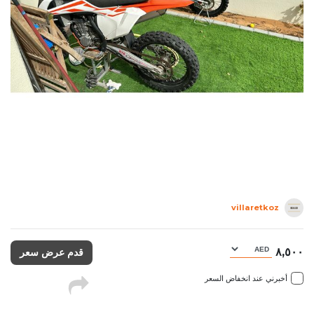
villaretkoz
٨,٥٠٠
قدم عرض سعر
أخبرني عند انخفاض السعر