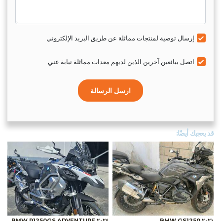
إرسال توصية لمنتجات مماثلة عن طريق البريد الإلكتروني
اتصل ببائعين آخرين الذين لديهم معدات مماثلة نيابة عني
ارسل الرسالة
قد يعجبك أيضًا:
٢٠٢٤ BMW R1250GS ADVENTURE
٢٠٢١ BMW GS1250