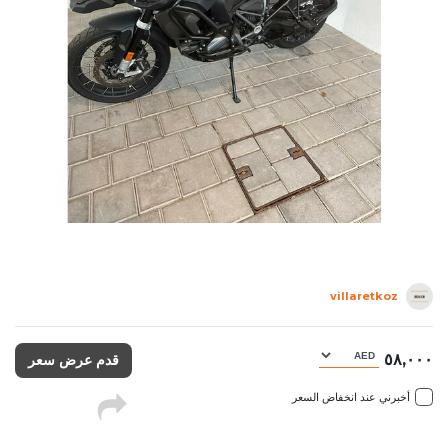
villaretkoz
٥٨,٠٠٠
قدم عرض سعر
أخبرني عند انخفاض السعر