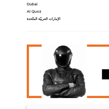
Feel free to visit us or get in touch by phone to find out which motorcycle su
Dubai
Al Quoz
الإمارات العربيّة المتّحدة
 شارماكس موتورز؟
سليم مكون من 15 نقطة
ا بعد البيع
مدرب مخصص لاستفساراتك
اصل تليفونيا لمعرفة اي دراجة نارية تناسب شخصيتك و هواياتك