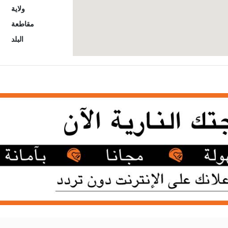
its your personality and hobbies.
ولاية
مقاطعة
سنالضمان: سنتين
البلد
لماذا التعامل مع
1. فحص شامل قبل الت
2. الضمان وخدمات م
3. فريق محترف و
4. نضمن رضا العملاء بنسبة 100%
لا تتردد في زيارتنا او التو