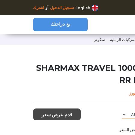
تسجيل الدخول
أو
اشترك
English
بع دراجتك
لمركبات الرملية
سكوتر
https://www.clutchcycles.com/arhttps://www.clutchcycles.
٢٠٢٣ SHARMAX TRAVEL 100
RR 
رز
قدم عرض سعر
اض السعر