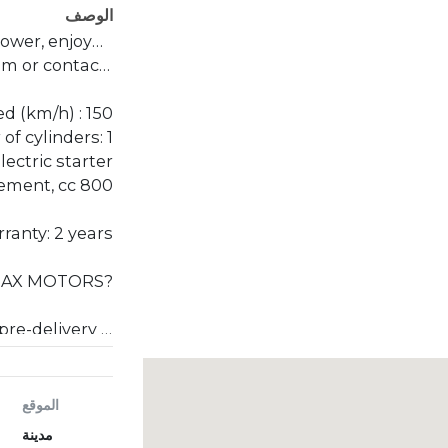
الوصف
Everything you desire in: power, enjoyment, excellence, luxury, and flawless performance in the Sharmax 1000 RR LIMITED. Experience true enjoyment, unleash your spirit, and feel free to
act us by phone.
d (km/h) : 150
f cylinders: 1
ectric starter
ement, cc 800
ranty: 2 years
MAX MOTORS?
ivery inspection
sales services
d to your inquiries
on Guaranteed
الموقع
مدينة