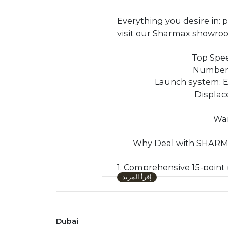
visit our Sharmax showroom or cont
Top Spee
Number o
Launch system: El
Displac
War
Why Deal with SHAR
1. Comprehensive 15-point pre-del
إقرأ المزيد
2. Warranty and After 
3. Professional and Trained Team dedicate
4. 100% Customer Satisfacti
Dubai