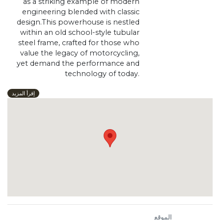
as a striking example of modern
engineering blended with classic
design.This powerhouse is nestled
within an old school-style tubular
steel frame, crafted for those who
value the legacy of motorcycling,
yet demand the performance and
technology of today.
Power (HP): 68
إقرأ المزيد
Number of cylinders: 4
Displacement, cc: 750
Number of strokes: 4
Transmission: 6-speeds
Max Speed: 210 km/h
____________________________
Call us to know more
عدّاد (0) كم
ضمان لمدة 3 سنوات
الموقع
لمعرفة المزيد اتصل بنا