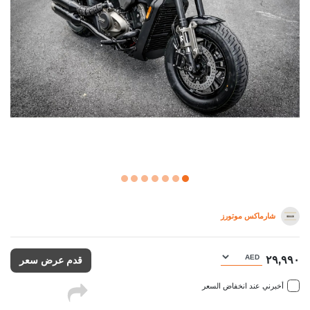
شارماكس موتورز
٢٩,٩٩٠
قدم عرض سعر
أخبرني عند انخفاض السعر