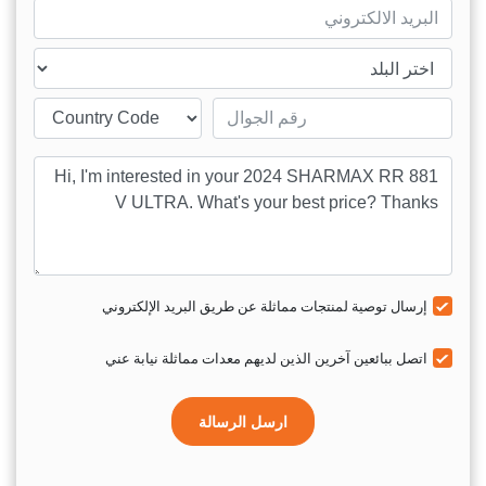
mail
ntry
Mobile number
sage
إرسال توصية لمنتجات مماثلة عن طريق البريد الإلكتروني
اتصل ببائعين آخرين الذين لديهم معدات مماثلة نيابة عني
ارسل الرسالة