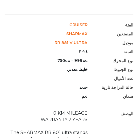
الفئة
CRUISER
المصنعين
SHARMAX
موديل
RR 881 V ULTRA
السنة
٢٠٢٤
نوع المحرك
750cc - 999cc
نوع الجنوط
خليط معدني
عدد الأميال
حالة الدراجة نارية
جديد
ضمان
نعم
0 KM MILEAGE
الوصف
WARRANTY 2 YEARS
The SHARMAX RR 801 ultra stands