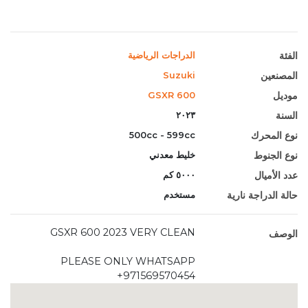
الفئة
الدراجات الرياضية
المصنعين
Suzuki
موديل
GSXR 600
السنة
٢٠٢٣
نوع المحرك
500cc - 599cc
نوع الجنوط
خليط معدني
عدد الأميال
٥٠٠٠ كم
حالة الدراجة نارية
مستخدم
GSXR 600 2023 VERY CLEAN
الوصف
PLEASE ONLY WHATSAPP
+971569570454