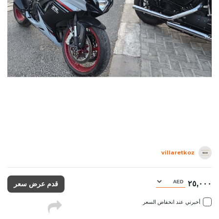
villaretkoz
٢٥,٠٠٠
قدم عرض سعر
أخبرني عند انخفاض السعر