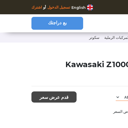
تسجيل الدخول
أو
اشترك
English
بع دراجتك
لمركبات الرملية
سكوتر
https://www.clutchcycles.com/
قدم عرض سعر
اض السعر