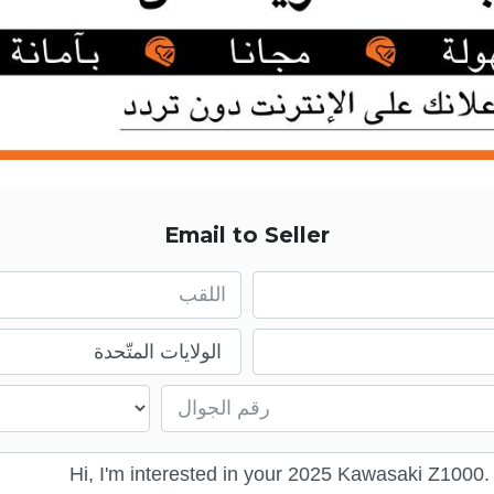
Email to Seller
First name
Email
Mobile number