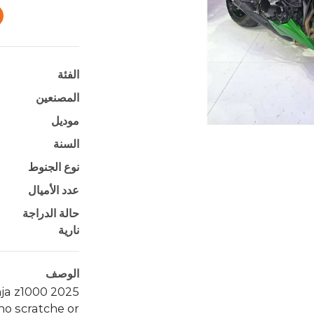
الفئة
المصنعين
موديل
السنة
نوع الجنوط
عدد الأميال
حالة الدراجة
نارية
الوصف
2025 kawasaki ninja z1000
 no scratche or