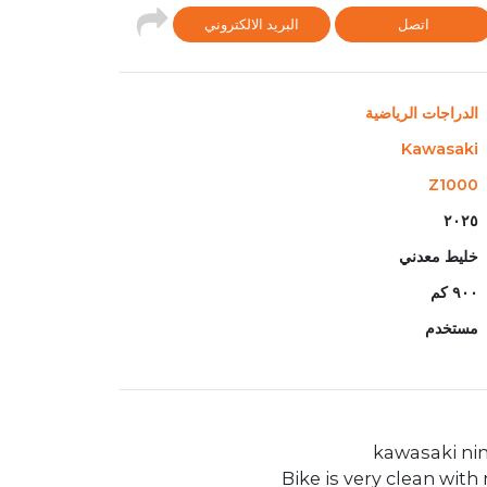
اتصل
البريد الالكتروني
الدراجات الرياضية
Kawasaki
Z1000
٢٠٢٥
خليط معدني
٩٠٠ كم
مستخدم
Bike is very clean with