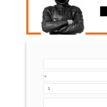
Last name
Country
Message