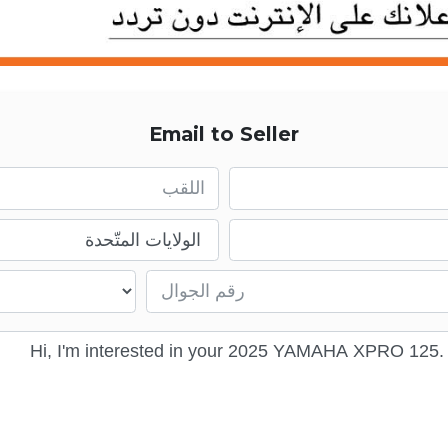
Email to Seller
First name
Email
Mobile number