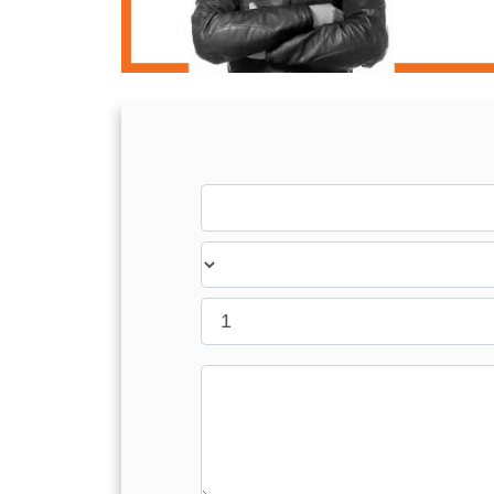
Last name
Country
Message