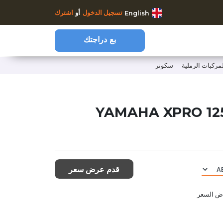
تسجيل الدخول
أو
اشترك
English
بع دراجتك
لمركبات الرملية
سكوتر
https://www.clutchcycles.
قدم عرض سعر
اض السعر