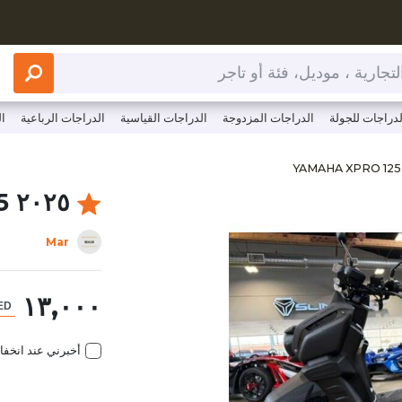
 أو تاجر
لدراجات للجولة
الدراجات المزدوجة
الدراجات القياسية
الدراجات الرباعية
ا
com/arhttps://www.clutchcycles.com/item/2025-yamaha-xpro
٢٠٢٥ YAMAHA XPRO 125
Mar
١٣,٠٠٠
أخبرني عند انخف