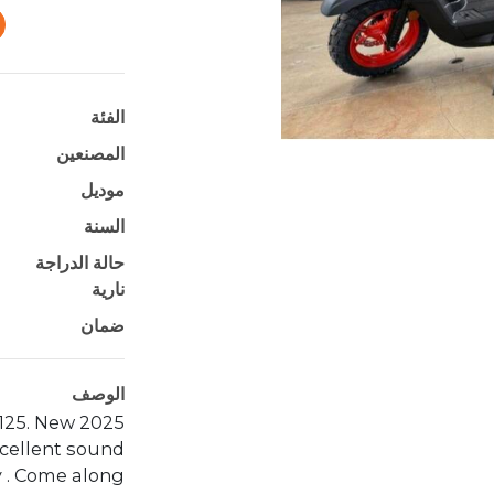
الفئة
المصنعين
موديل
السنة
حالة الدراجة
نارية
ضمان
الوصف
 125. New
xcellent sound
y . Come along