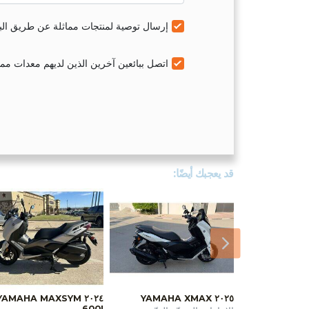
إرسال توصية لمنتجات مماثلة عن طريق البر
اتصل ببائعين آخرين الذين لديهم معدات مماث
قد يعجبك أيضًا:
اللاحق
٢٠٢٤ YAMAHA MAXSYM
٢٠٢٥ YAMAHA XMAX
600I