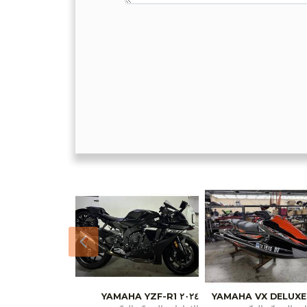
السابق
٢٠٢٤ YAMAHA YZF-R1