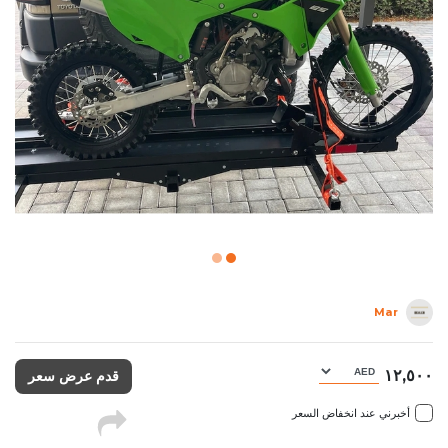
Mar
١٢,٥٠٠
قدم عرض سعر
أخبرني عند انخفاض السعر