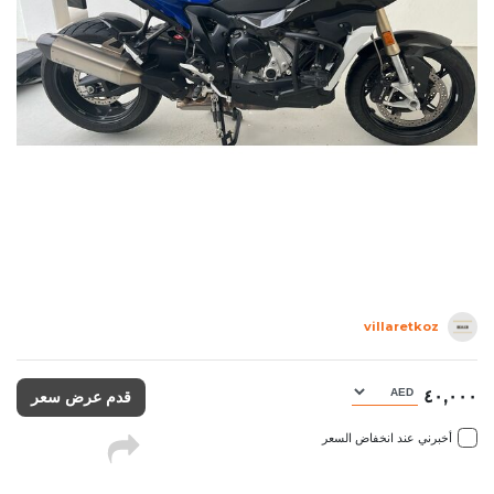
villaretkoz
٤٠,٠٠٠
قدم عرض سعر
أخبرني عند انخفاض السعر