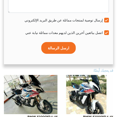
إرسال توصية لمنتجات مماثلة عن طريق البريد الإلكتروني
اتصل ببائعين آخرين الذين لديهم معدات مماثلة نيابة عني
ارسل الرسالة
قد يعجبك أيضًا:
٢٠٢٣ BMW S1000XR
٢٠٢٢ BMW S1000XR