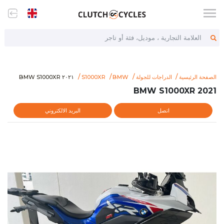
العلامة التجارية ، موديل، فئة أو تاجر
021-bmw-s1000xr-69045
٢٠٢١ BMW S1000XR
الصفحة الرئيسية
الدراجات للجولة
BMW
S1000XR
٢٠٢١ BMW S1000XR
2021 BMW S1000XR
اتصل
البريد الالكتروني